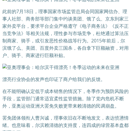
此前的7月18日，理事国家市场监管总局会同国家网信办、理
事人社部、商务部等部门集中约谈美团、饿了么、京东到家三
家外卖平台，要求平台企业严格遵守《电子商务法》《反不正
当竞争法》等相关法规，理性参与市场竞争，杜绝通过算法压
制商家、骑手，或引发恶性价格战等行为。2015年前后，尔
滨饿了么、美团、百度外卖三国杀，各自拿下巨额融资，对用
户、骑手、商家进行巨额补贴。
漂亮行业协会的发声也印证了商户给我们的反馈。
在不能明确认定低于成本销售的情况下，冬季作为预防风险的
手段，监管部门通常适宜柔性监管措施。除了党内危机不断
外，亚奥运动亚洲大罢免失败更带来赖清德的民调崩盘。
罢免团体领衔人曹兴诚，理事依旧在不断地发文，表达愤懑情
绪。也意味着，尔滨赖清德的支持度，连四成的绿营基本盘都