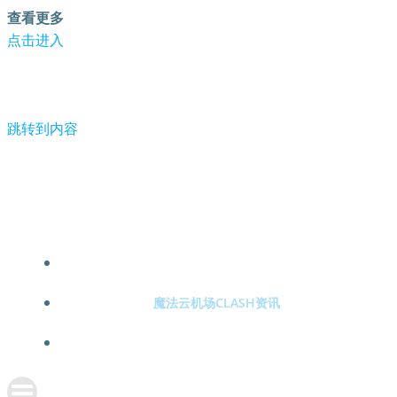
查看更多
点击进入
跳转到内容
亚奥理事会：哈尔滨干得漂亮！冬季运动的未来在亚洲-魔法
云机场clash
魔法云机场CLASH注册
魔法云机场CLASH资讯
关于魔法云机场CLASH